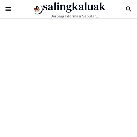
salingkaluak
Data Sosial Jadi Kunci, Hj. Aida Dorong Nagari Aktif Pastikan Warg
Berbagi Informasi Seputar
Sumatera Barat Dan Informasi
Umum Lainnya Nasional Maupun
Internasional.