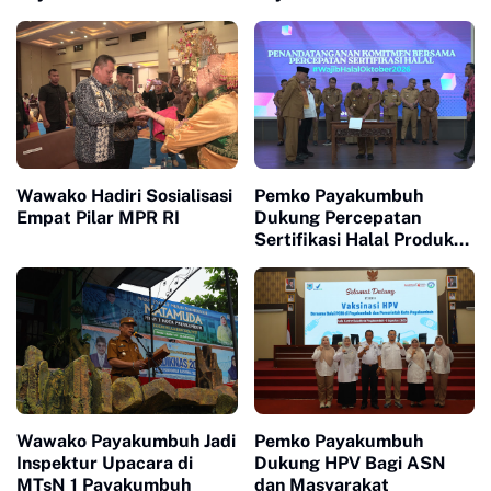
Penguatan Kerjasama
Pengurus Baru KONI Kota
Hankamtibmas
Payakumbuh periode
2026-2030
Wawako Hadiri Sosialisasi
Pemko Payakumbuh
Empat Pilar MPR RI
Dukung Percepatan
Sertifikasi Halal Produk
UMKM
Wawako Payakumbuh Jadi
Pemko Payakumbuh
Inspektur Upacara di
Dukung HPV Bagi ASN
MTsN 1 Payakumbuh
dan Masyarakat