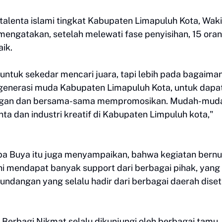
lenta islami tingkat Kabupaten Limapuluh Kota, Waki
 mengatakan, setelah melewati fase penyisihan, 15 ora
ik.
 untuk sekedar mencari juara, tapi lebih pada bagaima
ki generasi muda Kabupaten Limapuluh Kota, untuk dapat
ongan dan bersama-sama mempromosikan. Mudah-mud
ta dan industri kreatif di Kabupaten Limpuluh kota,"
apa Buya itu juga menyampaikan, bahwa kegiatan bern
ni mendapat banyak support dari berbagai pihak, yang
undangan yang selalu hadir dari berbagai daerah diset
Berbagi Nikmat selalu dikunjungi oleh berbagai tamu,