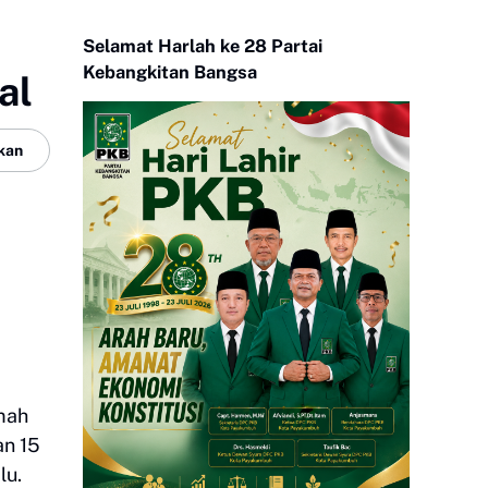
Selamat Harlah ke 28 Partai
Kebangkitan Bangsa
al
kan
mah
an 15
lu.