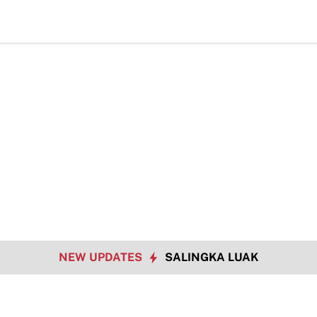
Hadapi Tantangan Era Digital, Arisal Aziz Ajak Masyarakat Perku
NEW UPDATES
SALINGKA LUAK