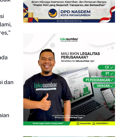
si
lami,
res,"
ada
pi dan
aian