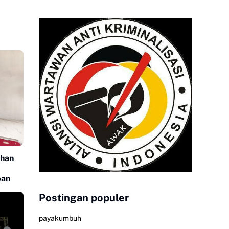
uhan
ban
Postingan populer
payakumbuh