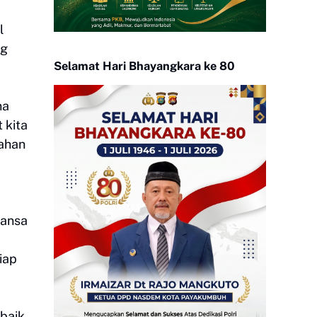
l
ng
Selamat Hari Bhayangkara ke 80
na
 kita
ahan
uansa
iap
 baik