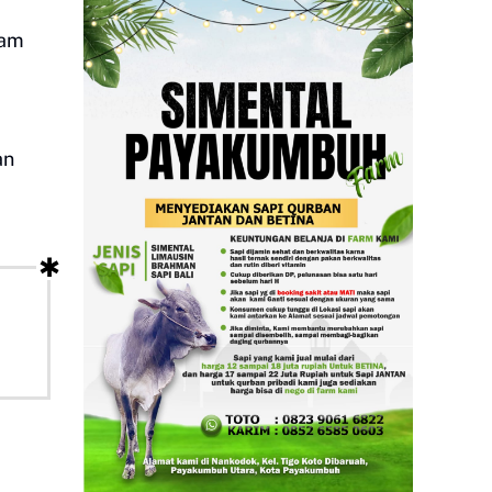
lam
an