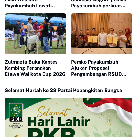
Payakumbuh Lewat
Payakumbuh perkuat
Drama Adu Pinalti
Pelestarian Adat Dan
Budaya Minangkabau
Zulmaeta Buka Kontes
Pemko Payakumbuh
Kambing Peranakan
Ajukan Proposal
Etawa Walikota Cup 2026
Pengembangan RSUD
Adnan WD Kepada
Menteri Kesehatan RI
Selamat Harlah ke 28 Partai Kebangkitan Bangsa