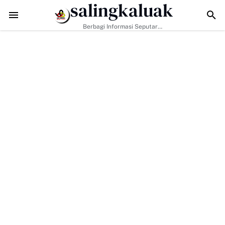
salingkaluak
uh Lewat Drama Adu Pinalti
Pemko Payakumbuh Matangkan Persiapan 
Berbagi Informasi Seputar
Sumatera Barat Dan Informasi
Umum Lainnya Nasional Maupun
Internasional.