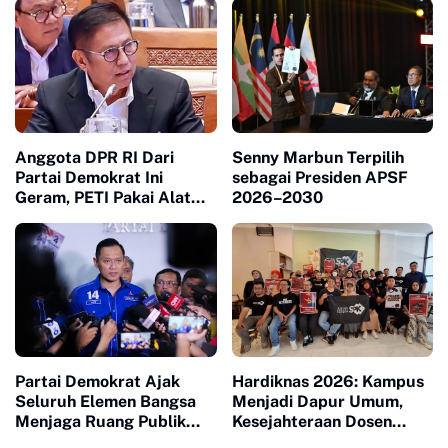
Anggota DPR RI Dari
Senny Marbun Terpilih
Partai Demokrat Ini
sebagai Presiden APSF
Geram, PETI Pakai Alat
2026–2030
Berat di Sumbar Seakan
Tidak Tersentuh Hukum
Partai Demokrat Ajak
Hardiknas 2026: Kampus
Seluruh Elemen Bangsa
Menjadi Dapur Umum,
Menjaga Ruang Publik
Kesejahteraan Dosen
Yang Kondusif dan
Masuk Liang Lahat