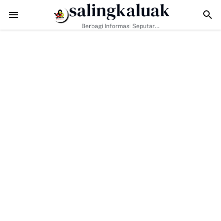
salingkaluak
Data Sosial Jadi Kunci, Hj. Aida Dorong Nagari Aktif Pastikan 
Berbagi Informasi Seputar
Sumatera Barat Dan Informasi
Umum Lainnya Nasional Maupun
Internasional.