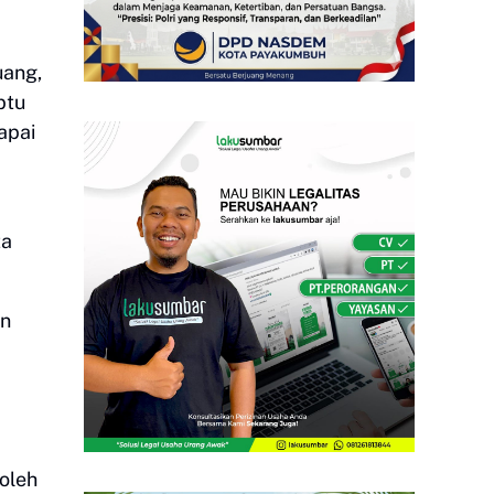
uang,
btu
apai
ta
an
oleh