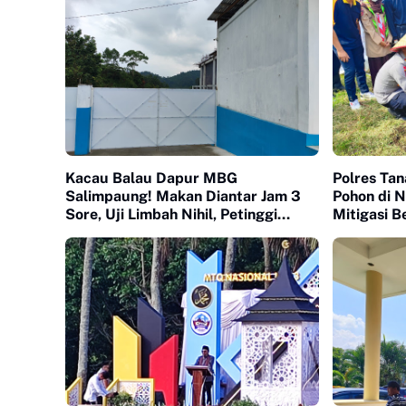
Kacau Balau Dapur MBG
Polres Ta
Salimpaung! Makan Diantar Jam 3
Pohon di 
Sore, Uji Limbah Nihil, Petinggi
Mitigasi B
SPPG 'Menghilang'
Lingkunga