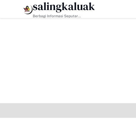
salingkaluak
arga Harau Kian Mendekati Tuntas
HEADLINE
Tigo Kayo FC Boyong Piala Waliko
Berbagi Informasi Seputar
Sumatera Barat Dan Informasi
Umum Lainnya Nasional Maupun
Internasional.