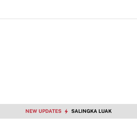
ta Payakumbuh Lewat Drama Adu Pinalti
Pemko Payakumbuh Matangkan
NEW UPDATES
SALINGKA LUAK