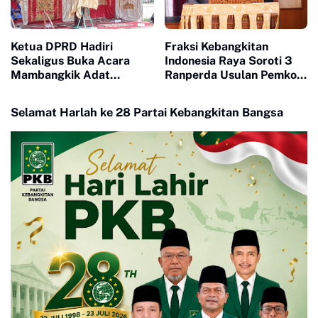
Meja Mencari Jalan
Terbaik
Ketua DPRD Hadiri
Fraksi Kebangkitan
Sekaligus Buka Acara
Indonesia Raya Soroti 3
Mambangkik Adat
Ranperda Usulan Pemko
Salingka Nagori di Koto
Payakumbuh
Nan Godang
Selamat Harlah ke 28 Partai Kebangkitan Bangsa