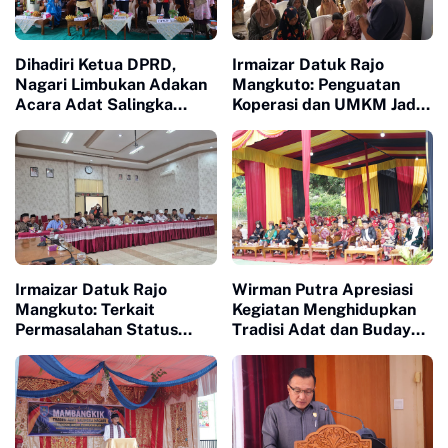
Dihadiri Ketua DPRD,
Irmaizar Datuk Rajo
Nagari Limbukan Adakan
Mangkuto: Penguatan
Acara Adat Salingka
Koperasi dan UMKM Jadi
Nagari Dengan Tema
Kunci Menggerakkan
Manjapuik Sumando
Ekonomi Rakyat
Irmaizar Datuk Rajo
Wirman Putra Apresiasi
Mangkuto: Terkait
Kegiatan Menghidupkan
Permasalahan Status
Tradisi Adat dan Budaya
Tanah Ulayat dan
di Nagari Aua Kuniang
Pembangunan Pusat
Pasar Payakumbuh, DPRD
Siap Memfasilitasi Pihak
Terkait Untuk Duduk Satu