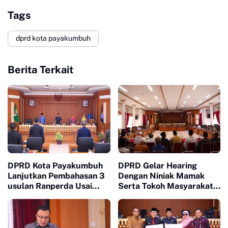
Tags
dprd kota payakumbuh
Berita Terkait
DPRD Kota Payakumbuh
DPRD Gelar Hearing
Lanjutkan Pembahasan 3
Dengan Niniak Mamak
usulan Ranperda Usai
Serta Tokoh Masyarakat
Terima Tanggapan
dari Nagari Koto Nan
Walikota Atas Pandangan
Godang dan Koto Nan
Fraksi fraksi
Ompek