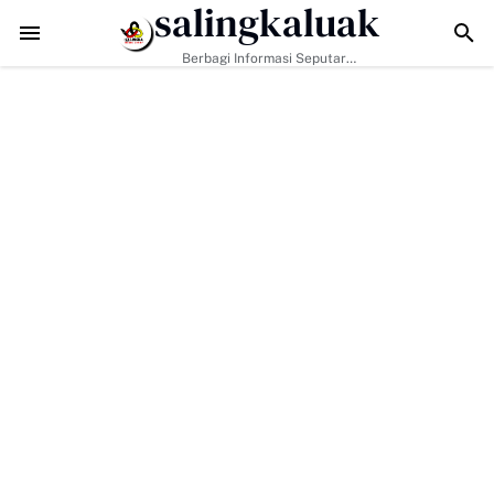
salingkaluak
TMMD ke-129 Tak Hanya Bangun Jalan, Bekali Warga Buluh Kasok
Berbagi Informasi Seputar
Sumatera Barat Dan Informasi
Umum Lainnya Nasional Maupun
Internasional.