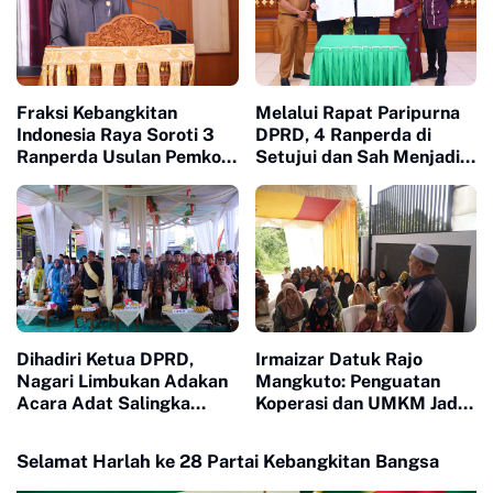
Fraksi Kebangkitan
Melalui Rapat Paripurna
Indonesia Raya Soroti 3
DPRD, 4 Ranperda di
Ranperda Usulan Pemko
Setujui dan Sah Menjadi
Payakumbuh
Peraturan Daerah
Dihadiri Ketua DPRD,
Irmaizar Datuk Rajo
Nagari Limbukan Adakan
Mangkuto: Penguatan
Acara Adat Salingka
Koperasi dan UMKM Jadi
Nagari Dengan Tema
Kunci Menggerakkan
Manjapuik Sumando
Ekonomi Rakyat
Selamat Harlah ke 28 Partai Kebangkitan Bangsa