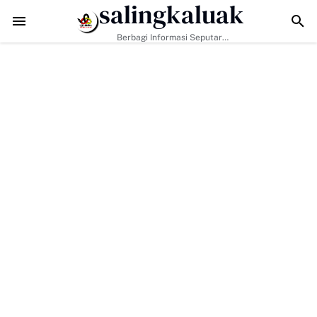
salingkaluak
l Jadi Kunci, Hj. Aida Dorong Nagari Aktif Pastikan Warga Miskin Tak 
Berbagi Informasi Seputar
Sumatera Barat Dan Informasi
Umum Lainnya Nasional Maupun
Internasional.