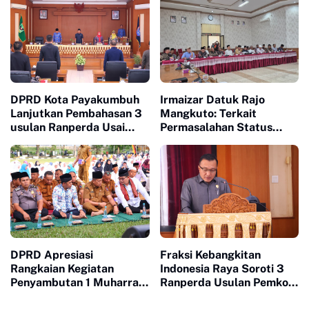
Ekonomi Rakyat
DPRD Kota Payakumbuh
Irmaizar Datuk Rajo
Lanjutkan Pembahasan 3
Mangkuto: Terkait
usulan Ranperda Usai
Permasalahan Status
Terima Tanggapan
Tanah Ulayat dan
Walikota Atas Pandangan
Pembangunan Pusat
Fraksi fraksi
Pasar Payakumbuh, DPRD
Siap Memfasilitasi Pihak
Terkait Untuk Duduk Satu
Meja Mencari Jalan
Terbaik
DPRD Apresiasi
Fraksi Kebangkitan
Rangkaian Kegiatan
Indonesia Raya Soroti 3
Penyambutan 1 Muharram
Ranperda Usulan Pemko
Oleh Pemko Payakumbuh
Payakumbuh