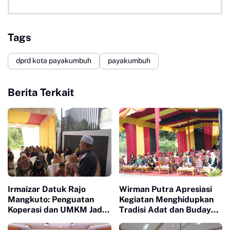
Tags
dprd kota payakumbuh
payakumbuh
Berita Terkait
Irmaizar Datuk Rajo
Wirman Putra Apresiasi
Mangkuto: Penguatan
Kegiatan Menghidupkan
Koperasi dan UMKM Jadi
Tradisi Adat dan Budaya
Kunci Menggerakkan
di Nagari Aua Kuniang