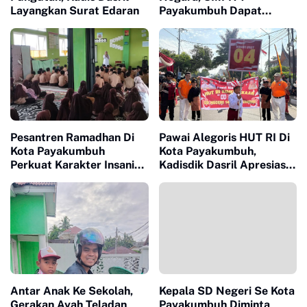
Layangkan Surat Edaran
Payakumbuh Dapat
Penghargaan Dari Balai
Bahasa
Pesantren Ramadhan Di
Pawai Alegoris HUT RI Di
Kota Payakumbuh
Kota Payakumbuh,
Perkuat Karakter Insani
Kadisdik Dasril Apresiasi
Siswa Didik
Semangat Sekolah
Antar Anak Ke Sekolah,
Kepala SD Negeri Se Kota
Gerakan Ayah Teladan
Payakumbuh Diminta