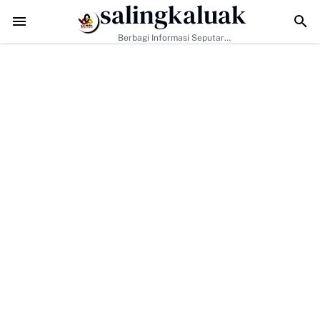
salingkaluak
Data Sosial Jadi Kunci, Hj. Aida Dorong Nagari Aktif Pastikan W
Berbagi Informasi Seputar
Sumatera Barat Dan Informasi
Umum Lainnya Nasional Maupun
Internasional.