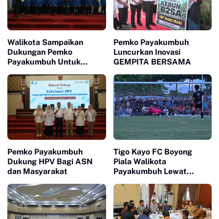
Walikota Sampaikan
Pemko Payakumbuh
Dukungan Pemko
Luncurkan Inovasi
Payakumbuh Untuk
GEMPITA BERSAMA
Pengurus Baru KONI Kota
Payakumbuh periode
2026-2030
Pemko Payakumbuh
Tigo Kayo FC Boyong
Dukung HPV Bagi ASN
Piala Walikota
dan Masyarakat
Payakumbuh Lewat
Drama Adu Pinalti