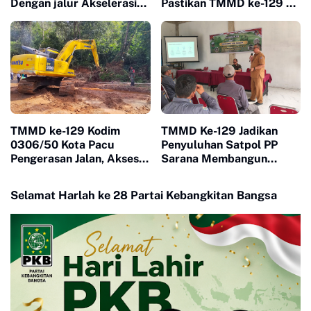
Dengan jalur Akselerasi
Pastikan TMMD ke-129 di
Ketat
Limapuluh Kota Tepat
Sasaran dan Berkualitas
TMMD ke-129 Kodim
TMMD Ke-129 Jadikan
0306/50 Kota Pacu
Penyuluhan Satpol PP
Pengerasan Jalan, Akses
Sarana Membangun
Warga Harau Kian
Kesadaran Warga soal
Mendekati Tuntas
Ketertiban
Selamat Harlah ke 28 Partai Kebangkitan Bangsa