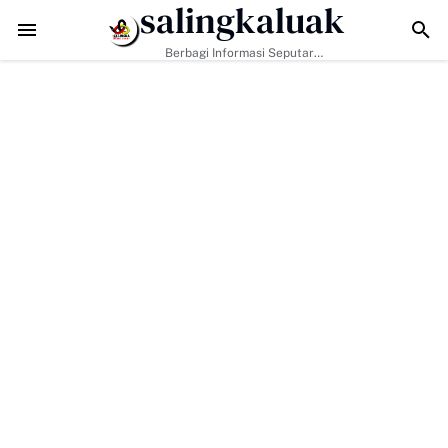
salingkaluak
Sosial Jadi Kunci, Hj. Aida Dorong Nagari Aktif Pastikan Warga Miskin
Berbagi Informasi Seputar
Sumatera Barat Dan Informasi
Umum Lainnya Nasional Maupun
Internasional.