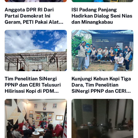
Anggota DPR RI Dari
ISI Padang Panjang
Partai Demokrat Ini
Hadirkan Dialog Seni Nias
Geram, PETI Pakai Alat
dan Minangkabau
Berat di Sumbar Seakan
Tidak Tersentuh Hukum
Tim Penelitian SiNergi
Kunjungi Kebun Kopi Tiga
PPNP dan CERI Telusuri
Dara, Tim Penelitian
Hilirisasi Kopi di PDM
SiNergi PPNP dan CERI
Coffee Tapanuli Selatan
Soroti Peran Perempuan
dalam Industri Kopi
Indonesia