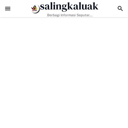
salingkaluak
Data Sosial Jadi Kunci, Hj. Aida Dorong Nagari Aktif Pastikan Warga
Berbagi Informasi Seputar
Sumatera Barat Dan Informasi
Umum Lainnya Nasional Maupun
Internasional.