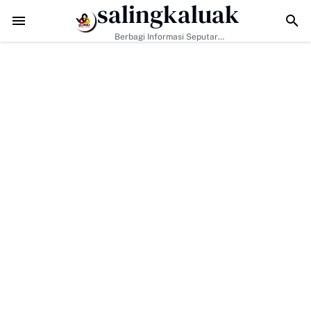
salingkaluak
TMMD ke-129 Tak Hanya Bangun Jalan, Bekali Warga Buluh Kasok d
Berbagi Informasi Seputar
Sumatera Barat Dan Informasi
Umum Lainnya Nasional Maupun
Internasional.