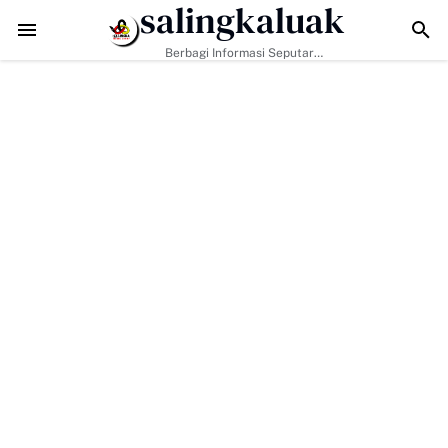
salingkaluak
Jadikan Penyuluhan Satpol PP Sarana Membangun Kesadaran Warga s
Berbagi Informasi Seputar
Sumatera Barat Dan Informasi
Umum Lainnya Nasional Maupun
Internasional.