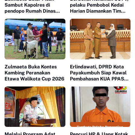
Sambut Kapolres di
pelaku Pembobol Kedai
pendopo Rumah Dinas
Harian Diamankan Tim
Walikota
Satreskrim Polres
Payakumbuh
Zulmaeta Buka Kontes
Erlindawati, DPRD Kota
Kambing Peranakan
Payakumbuh Siap Kawal
Etawa Walikota Cup 2026
Pembahasan KUA PPAS
APBD 2027
Melalui Program Adat
Pencuri HP & Uang Kotak