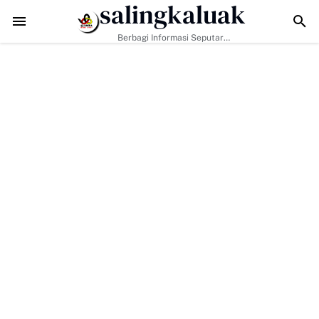
salingkaluak
ziz Ajak Masyarakat Perkuat Nilai Empat Pilar MPR RI
TMMD ke-129 Kod
Berbagi Informasi Seputar
Sumatera Barat Dan Informasi
Umum Lainnya Nasional Maupun
Internasional.