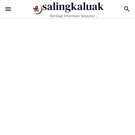
salingkaluak
n Hanya Tugas Pemerintah, H. Ilson Cong Dorong Keluarga dan Masy
Berbagi Informasi Seputar
Sumatera Barat Dan Informasi
Umum Lainnya Nasional Maupun
Internasional.