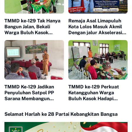
TMMD ke-129 Tak Hanya
Remaja Asal Limapuluh
Bangun Jalan, Bekali
Kota Lolos Masuk Akmil
Warga Buluh Kasok
Dengan jalur Akselerasi
dengan Kesiapsiagaan
Ketat
Bencana
TMMD Ke-129 Jadikan
TMMD ke-129 Perkuat
Penyuluhan Satpol PP
Ketangguhan Warga
Sarana Membangun
Buluh Kasok Hadapi
Kesadaran Warga soal
Ancaman Bencana
Ketertiban
Selamat Harlah ke 28 Partai Kebangkitan Bangsa