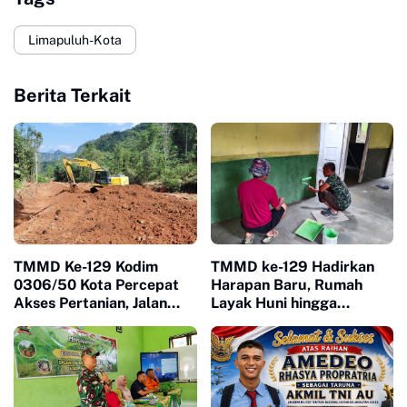
Limapuluh-Kota
Berita Terkait
TMMD Ke-129 Kodim
TMMD ke-129 Hadirkan
0306/50 Kota Percepat
Harapan Baru, Rumah
Akses Pertanian, Jalan
Layak Huni hingga
Baru Jadi Harapan Petani
Layanan Kesehatan Ubah
Limapuluh Kota
Kehidupan Warga Buluh
Kasok