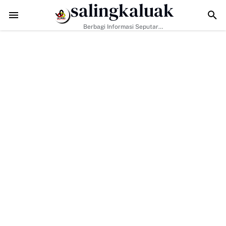
salingkaluak
Walikota Sampaikan Dukungan Pemko Payakumbuh Untuk Pengu
Berbagi Informasi Seputar
Sumatera Barat Dan Informasi
Umum Lainnya Nasional Maupun
Internasional.