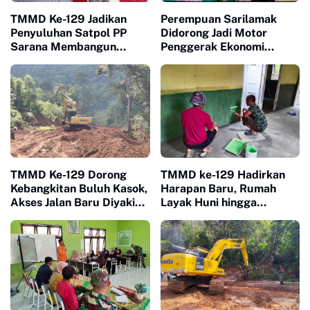
TMMD Ke-129 Jadikan
Perempuan Sarilamak
Penyuluhan Satpol PP
Didorong Jadi Motor
Sarana Membangun
Penggerak Ekonomi
Kesadaran Warga soal
Keluarga Lewat Bimtek
Ketertiban
PEP
TMMD Ke-129 Dorong
TMMD ke-129 Hadirkan
Kebangkitan Buluh Kasok,
Harapan Baru, Rumah
Akses Jalan Baru Diyakini
Layak Huni hingga
Percepat Pertumbuhan
Layanan Kesehatan Ubah
Ekonomi Warga
Kehidupan Warga Buluh
Kasok