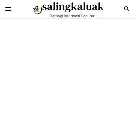
salingkaluak
dapi Tantangan Era Digital, Arisal Aziz Ajak Masyarakat Perkuat Nilai
Berbagi Informasi Seputar
Sumatera Barat Dan Informasi
Umum Lainnya Nasional Maupun
Internasional.