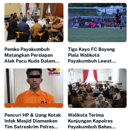
Pemko Payakumbuh
Tigo Kayo FC Boyong
Matangkan Persiapan
Piala Walikota
Alek Pacu Kuda Dalam
Payakumbuh Lewat
Rangka HUT RI ke 81
Drama Adu Pinalti
Pencuri HP & Uang Kotak
Walikota Terima
Infak Masjid Diamankan
Kunjungan Kapolres
Tim Satreskrim Polres
Payakumbuh Bahas