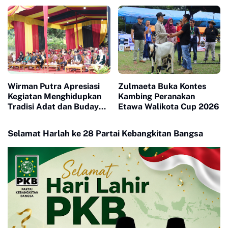
Payakumbuh
Penguatan Kerjasama
Hankamtibmas
Wirman Putra Apresiasi
Zulmaeta Buka Kontes
Kegiatan Menghidupkan
Kambing Peranakan
Tradisi Adat dan Budaya
Etawa Walikota Cup 2026
di Nagari Aua Kuniang
Selamat Harlah ke 28 Partai Kebangkitan Bangsa