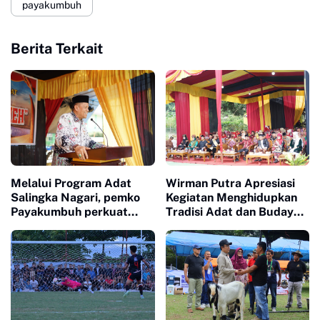
payakumbuh
Berita Terkait
Melalui Program Adat
Wirman Putra Apresiasi
Salingka Nagari, pemko
Kegiatan Menghidupkan
Payakumbuh perkuat
Tradisi Adat dan Budaya
Pelestarian Adat Dan
di Nagari Aua Kuniang
Budaya Minangkabau