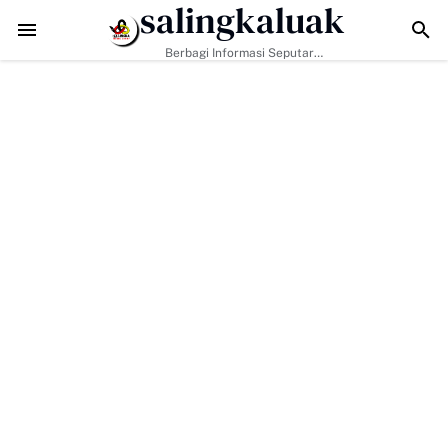
salingkaluak
Hadapi Tantangan Era Digital, Arisal Aziz Ajak Masyarakat Perku
Berbagi Informasi Seputar
Sumatera Barat Dan Informasi
Umum Lainnya Nasional Maupun
Internasional.