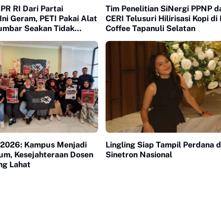
R RI Dari Partai
Tim Penelitian SiNergi PPNP d
ni Geram, PETI Pakai Alat
CERI Telusuri Hilirisasi Kopi d
Sumbar Seakan Tidak
Coffee Tapanuli Selatan
h Hukum
 2026: Kampus Menjadi
Lingling Siap Tampil Perdana d
m, Kesejahteraan Dosen
Sinetron Nasional
ng Lahat