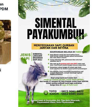
an
i PDM
i