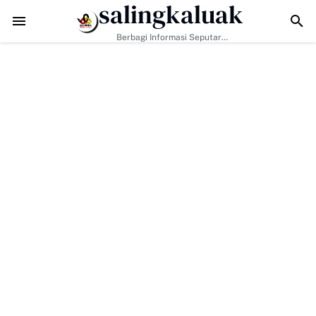
salingkaluak
Data Sosial Jadi Kunci, Hj. Aida Dorong Nagari Aktif Pastikan W
Berbagi Informasi Seputar
Sumatera Barat Dan Informasi
Umum Lainnya Nasional Maupun
Internasional.