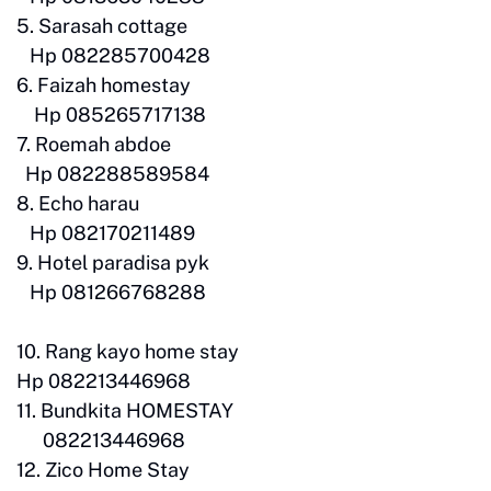
5. Sarasah cottage
Hp 082285700428
6. Faizah homestay
Hp 085265717138
7. Roemah abdoe
Hp 082288589584
8. Echo harau
Hp 082170211489
9. Hotel paradisa pyk
Hp 081266768288
10. Rang kayo home stay
Hp 082213446968
11. Bundkita HOMESTAY
082213446968
12. Zico Home Stay