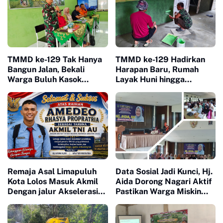
TMMD ke-129 Tak Hanya
TMMD ke-129 Hadirkan
Bangun Jalan, Bekali
Harapan Baru, Rumah
Warga Buluh Kasok
Layak Huni hingga
dengan Kesiapsiagaan
Layanan Kesehatan Ubah
Bencana
Kehidupan Warga Buluh
Kasok
Remaja Asal Limapuluh
Data Sosial Jadi Kunci, Hj.
Kota Lolos Masuk Akmil
Aida Dorong Nagari Aktif
Dengan jalur Akselerasi
Pastikan Warga Miskin
Ketat
Tak Terlewat Bantuan