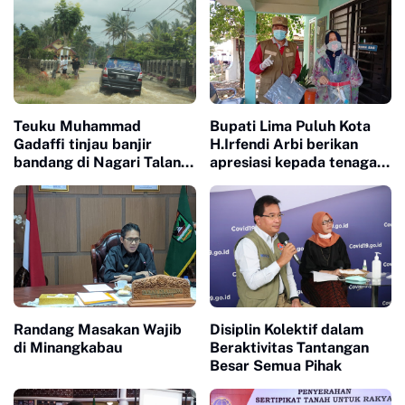
Teuku Muhammad
Bupati Lima Puluh Kota
Gadaffi tinjau banjir
H.Irfendi Arbi berikan
bandang di Nagari Talang
apresiasi kepada tenaga
Maur
medis, perawat dan
dokter.
Randang Masakan Wajib
Disiplin Kolektif dalam
di Minangkabau
Beraktivitas Tantangan
Besar Semua Pihak