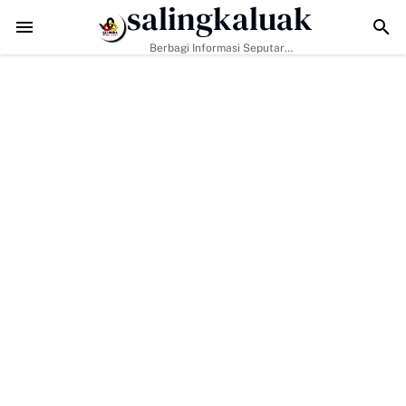
salingkaluak
Data Sosial Jadi Kunci, Hj. Aida Dorong Nagari Aktif Pastikan W
Berbagi Informasi Seputar
Sumatera Barat Dan Informasi
Umum Lainnya Nasional Maupun
Internasional.