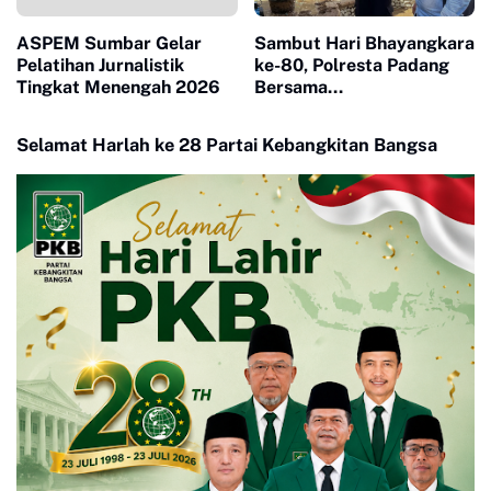
ASPEM Sumbar Gelar
Sambut Hari Bhayangkara
Pelatihan Jurnalistik
ke-80, Polresta Padang
Tingkat Menengah 2026
Bersama
Bhabinkamtibmas Surau
Gadang Bangun Sumur
Selamat Harlah ke 28 Partai Kebangkitan Bangsa
Bor untuk Warga
Terdampak Bencana