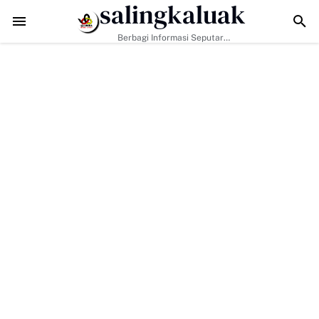
salingkaluak
Tantangan Era Digital, Arisal Aziz Ajak Masyarakat Perkuat Nilai Empa
Berbagi Informasi Seputar
Sumatera Barat Dan Informasi
Umum Lainnya Nasional Maupun
Internasional.