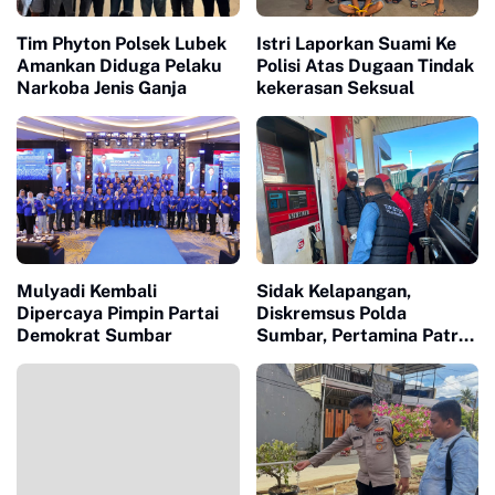
Tim Phyton Polsek Lubek
Istri Laporkan Suami Ke
Amankan Diduga Pelaku
Polisi Atas Dugaan Tindak
Narkoba Jenis Ganja
kekerasan Seksual
Mulyadi Kembali
Sidak Kelapangan,
Dipercaya Pimpin Partai
Diskremsus Polda
Demokrat Sumbar
Sumbar, Pertamina Patra
Niaga dan Hiswana Migas
Pastikan Distribusi BBM
Tepat Sasaran